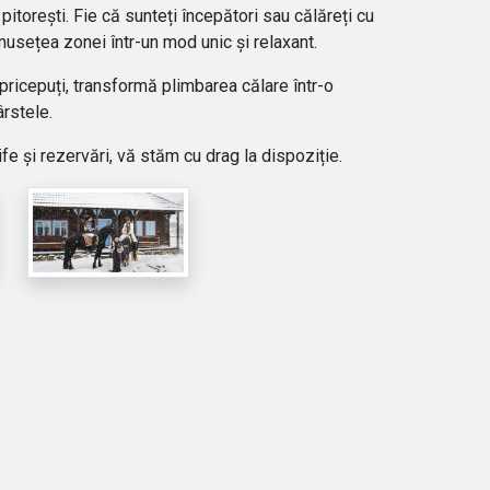
pitorești. Fie că sunteți începători sau călăreți cu
musețea zonei într-un mod unic și relaxant.
i pricepuți, transformă plimbarea călare într-o
rstele.
fe și rezervări, vă stăm cu drag la dispoziție.