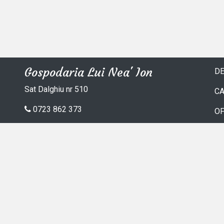
Gospodaria Lui Nea' Ion
DE
Sat Dalghiu nr 510
C
0723 862 373
OF
contact@gospodarialuineaion.ro
GA
C
A
TE
Copyright ©MediaMind 2026 | Un proiect CTMedia & MediaMind