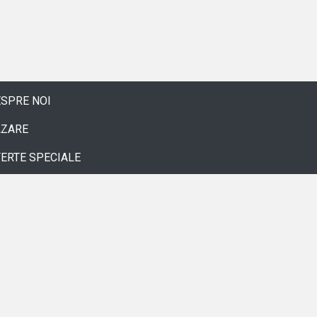
SPRE NOI
AZARE
ERTE SPECIALE
LERIE
ONTACT
GREMENT
RMENI SI CONDITII