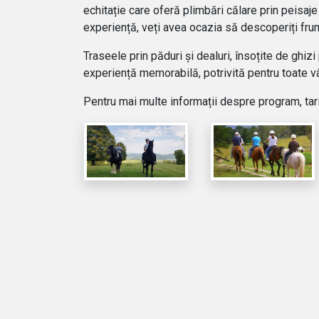
echitație
care oferă plimbări călare prin peisaje 
experiență, veți avea ocazia să descoperiți fru
Traseele prin păduri și dealuri, însoțite de ghiz
experiență memorabilă, potrivită pentru toate vâ
Pentru mai multe informații despre program, tari