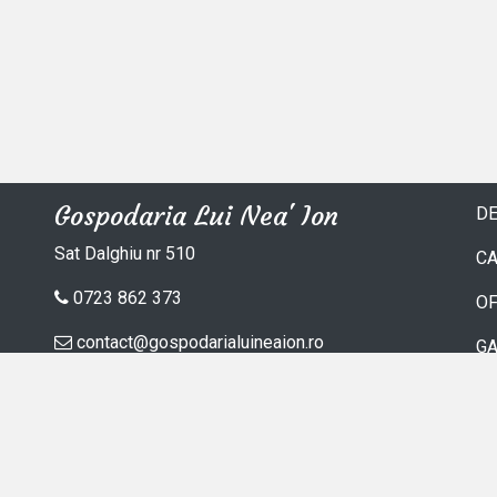
Gospodaria Lui Nea' Ion
DE
Sat Dalghiu nr 510
C
0723 862 373
OF
contact@gospodarialuineaion.ro
GA
C
A
TE