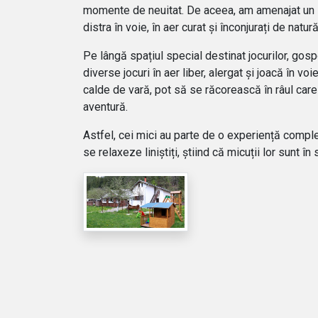
momente de neuitat. De aceea, am amenajat un
distra în voie, în aer curat și înconjurați de natură
Pe lângă spațiul special destinat jocurilor, gos
diverse jocuri în aer liber, alergat și joacă în vo
calde de vară, pot să se răcorească în
râul car
aventură.
Astfel, cei mici au parte de o experiență complet
se relaxeze liniștiți, știind că micuții lor sunt î