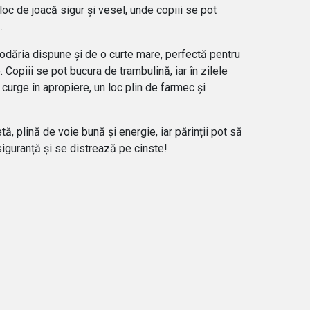
loc de joacă sigur și vesel
, unde copiii se pot
.
podăria dispune și de o
curte mare
, perfectă pentru
ie. Copiii se pot bucura de
trambulină
, iar în zilele
e curge în apropiere
, un loc plin de farmec și
ă, plină de voie bună și energie, iar părinții pot să
n siguranță și se distrează pe cinste!