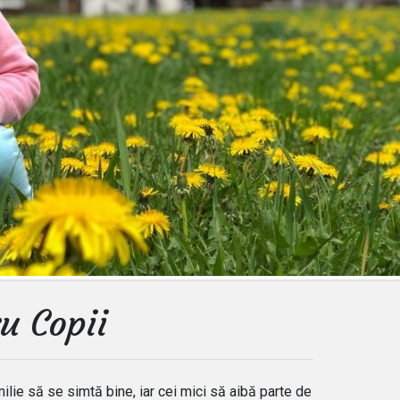
u Copii
lie să se simtă bine, iar cei mici să aibă parte de