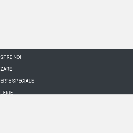
SPRE NOI
AZARE
ERTE SPECIALE
LERIE
ONTACT
GREMENT
RMENI SI CONDITII